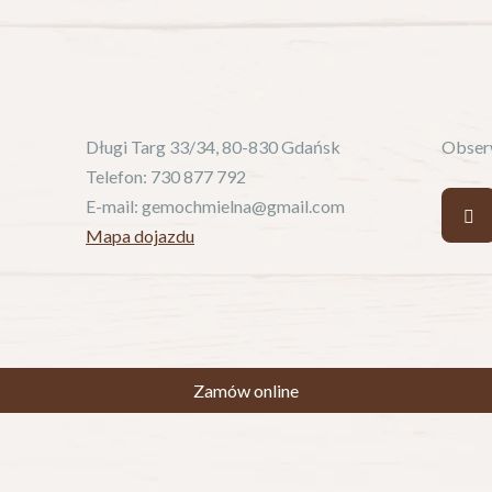
Długi Targ 33/34, 80-830 Gdańsk
Obserw
Telefon:
730 877 792
E-mail:
gemochmielna@gmail.com
Mapa dojazdu
Zamów online